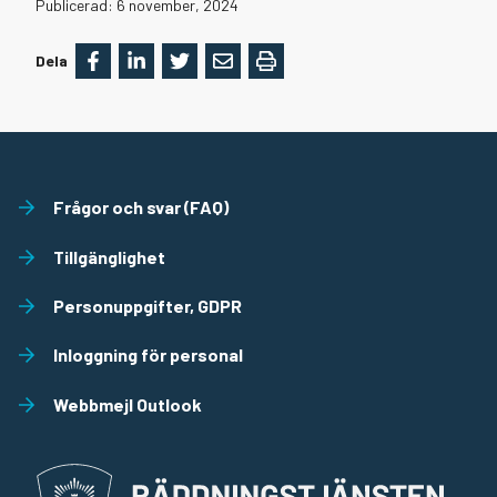
Datum
Publicerad:
6 november, 2024
Dela
Frågor och svar (FAQ)
Tillgänglighet
Personuppgifter, GDPR
Inloggning för personal
Webbmejl Outlook
Räddningstjänst