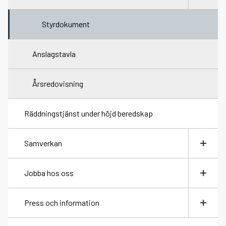
Växla
meny
Styrdokument
Anslagstavla
Årsredovisning
Räddningstjänst under höjd beredskap
Samverkan
Växla
meny
Jobba hos oss
Räddningsregion Västra Götaland
Växla
meny
Press och information
Brandman heltid
Växla
meny