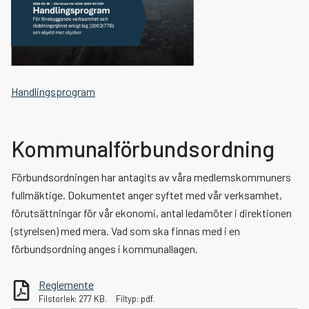
Växla me
Samverkan
Växla me
Jobba hos oss
Räddningsregion Västra Götaland
Växla me
Press och information
Brandman heltid
Handlingsprogram
Nyheter
Brandman deltid
Grafisk profil
Kommunalförbundsordning
Blanketter
Brandingenjör och brandinspektör
Förbundsordningen har antagits av våra medlemskommuners
fullmäktige. Dokumentet anger syftet med vår verksamhet,
Taxor och avgifter
Praktik
förutsättningar för vår ekonomi, antal ledamöter i direktionen
(styrelsen) med mera. Vad som ska finnas med i en
Personuppgifter, GDPR
förbundsordning anges i kommunallagen.
Reglemente
Tillgänglighetsredogörelse rtjfyrbodal.se
Filstorlek: 277 KB.
Filtyp: pdf.