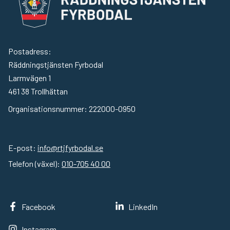
Postadress:
Räddningstjänsten Fyrbodal
Larmvägen 1
461 38
Trollhättan
Organisationsnummer:
222000-0950
E-post:
info@rtjfyrbodal.se
Telefon (växel):
010-705 40 00
Facebook
LinkedIn
Instagram