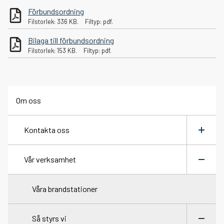
Förbundsordning
Visselblåsartjänst
Filstorlek: 336 KB.
Filtyp: pdf.
Bilaga till förbundsordning
Blanketter
Filstorlek: 153 KB.
Filtyp: pdf.
Anslagstavla
Om oss
Kontakta oss
Kontakta oss
Växla
meny
Vår verksamhet
Skicka faktura
Växla
meny
Våra brandstationer
Så styrs vi