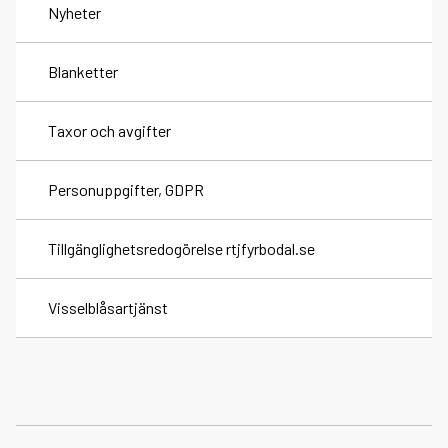
Nyheter
Brandman deltid
Grafisk profil
Blanketter
Brandingenjör och brandinspektör
Taxor och avgifter
Praktik
Personuppgifter, GDPR
Tillgänglighetsredogörelse rtjfyrbodal.se
Visselblåsartjänst