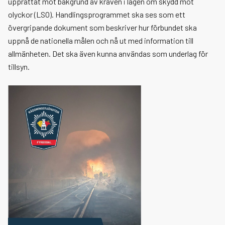
upprättat mot bakgrund av kraven i lagen om skydd mot
olyckor (LSO). Handlingsprogrammet ska ses som ett
Växla me
Säker i trafiken
Farlig verksamhet, Seveso
Vår verksamhet
Vid hjärtstopp
Sotning och brandskyddskontroll
Eldningsförbud
Systematiskt brandskyddsarbete
Tillstånd brandfarliga och explosiva varor
Skicka faktura
övergripande dokument som beskriver hur förbundet ska
uppnå de nationella målen och nå ut med information till
Växla me
Krisberedskap
Tillfällig övernattning
Efter en olycka
Brandfarliga ämnen, förvaring
Skärpt eldningsförbud
Tillsyn brandskydd
Tillsyn brandfarliga och explosiva varor
Våra brandstationer
allmänheten. Det ska även kunna användas som underlag för
tillsyn.
Växla me
Viktigt meddelande till allmänheten
Ladda litiumjonbatterier
Fyrverkerier
Extremväder och naturolyckor
Föreståndare
Så styrs vi
Farlig verksamhet, Seveso
Individanpassat brandskydd
Översvämning
Styrdokument
Anslagstavla
Årsredovisning
Räddningstjänst under höjd beredskap