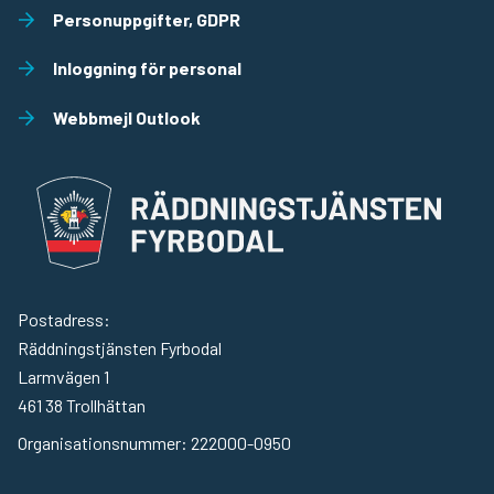
Personuppgifter, GDPR
Inloggning för personal
Webbmejl Outlook
Räddningstjänst
Postadress:
Räddningstjänsten Fyrbodal
Larmvägen 1
461 38
Trollhättan
Organisationsnummer:
222000-0950