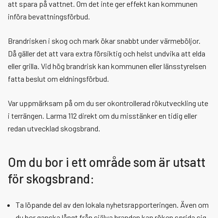
Utbildning
Växla me
Växla me
Automatiskt brandlarm
att spara på vattnet. Om det inte ger effekt kan kommunen
införa bevattningsförbud.
Om oss
Växla me
Växla me
Brandskydd i lokaler och byggnader
Våra utbildningar
Anpassning till 4G och 5G
Brandrisken i skog och mark ökar snabbt under värmeböljor.
Då gäller det att vara extra försiktig och helst undvika att elda
Blanketter
Växla me
Växla me
Brandfarliga och explosiva varor
Boka utbildning
Kontakta oss
Brandskydd vid ansökan om serveringstillstånd
eller grilla. Vid hög brandrisk kan kommunen eller länsstyrelsen
fatta beslut om eldningsförbud.
Anslagstavla
Växla me
Farlig verksamhet, Seveso
Vår verksamhet
Systematiskt brandskyddsarbete
Tillstånd brandfarliga och explosiva varor
Skicka faktura
Var uppmärksam på om du ser okontrollerad rökutveckling ute
Kontakta oss
i terrängen. Larma 112 direkt om du misstänker en tidig eller
Tillfällig övernattning
Räddningstjänst under höjd beredskap
Tillsyn brandskydd
Tillsyn brandfarliga och explosiva varor
Våra brandstationer
redan utvecklad skogsbrand.
Växla me
Växla me
Samverkan
Föreståndare
Så styrs vi
Om du bor i ett område som är utsatt
Växla me
Jobba hos oss
Anslagstavla
Räddningsregion Västra Götaland
Styrdokument
för skogsbrand:
Växla me
Press och information
Årsredovisning
Brandman heltid
Ta löpande del av den lokala nyhetsrapporteringen. Även om
du bor ganska långt från själva branden kan röken sprida sig