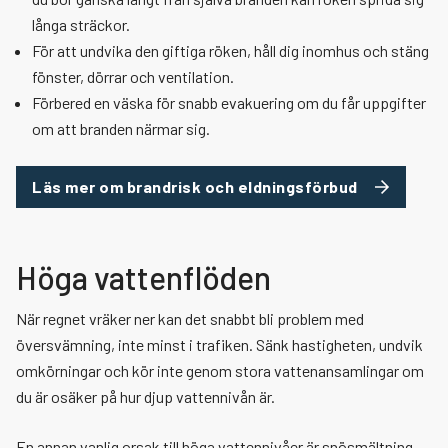
långa sträckor.
Nyheter
Brandman deltid
Grafisk profil
För att undvika den giftiga röken, håll dig inomhus och stäng
fönster, dörrar och ventilation.
Blanketter
Brandingenjör och brandinspektör
Förbered en väska för snabb evakuering om du får uppgifter
om att branden närmar sig.
Taxor och avgifter
Praktik
Läs mer om brandrisk och eldningsförbud
Personuppgifter, GDPR
Tillgänglighetsredogörelse rtjfyrbodal.se
Höga vattenflöden
När regnet vräker ner kan det snabbt bli problem med
Visselblåsartjänst
översvämning, inte minst i trafiken. Sänk hastigheten, undvik
omkörningar och kör inte genom stora vattenansamlingar om
du är osäker på hur djup vattennivån är.
En annan vanlig orsak till höga vattennivåer är snösmältning