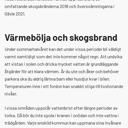
omfattande skogsbränderna 2018 och översvämningarna i
Säker i trafiken
Vid hjärtstopp
Sotning och brandskyddskontroll
Eldningsförbud
Gävle 2021.
Växla me
Krisberedskap
Efter en olycka
Brandfarliga ämnen, förvaring
Skärpt eldningsförbud
Värmebölja och skogsbrand
Ladda litiumjonbatterier
Fyrverkerier
Extremväder och naturolyckor
Under sommarhalvåret kan det under vissa perioder bli väldigt
varmt samtidigt som det inte kommer något regn. Att undvika
Individanpassat brandskydd
Översvämning
att vistas i solen och dricka mycket vatten är grundläggande
åtgärder för att klara värmen. Är du ute och åker och behöver
Viktigt meddelande till allmänheten
parkera ska du aldrig lämna barn eller husdjur kvar i bilen.
Temperaturen inne i ett fordon kan snabbt stiga till livshotande
nivåer.
Farlig verksamhet, Seveso
I vissa områden uppstår vattenbrist efter längre perioder av
Företag & Verksamhet
Växla me
torka. Då bör du inte spola i kranen i onödan och inte vattna i
trädgården. Varje enskild kommun kan uppmana sina invånare