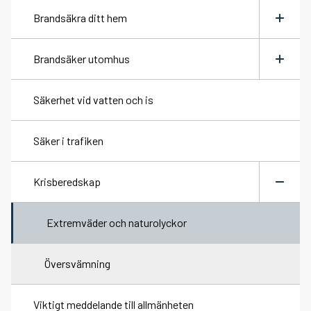
meny
Brandsäkra ditt hem
Vid brand
Växla
meny
Brandsäker utomhus
Vid trafikolycka
Typiska brandrisker
Växla
meny
Säkerhet vid vatten och is
Vid drunkning
Elda i kamin, soteld
Brandriskprognos
Säker i trafiken
Vid hjärtstopp
Sotning och brandskyddskontroll
Eldningsförbud
Krisberedskap
Efter en olycka
Brandfarliga ämnen, förvaring
Skärpt eldningsförbud
Växla
meny
Ladda litiumjonbatterier
Fyrverkerier
Extremväder och naturolyckor
Individanpassat brandskydd
Översvämning
Viktigt meddelande till allmänheten