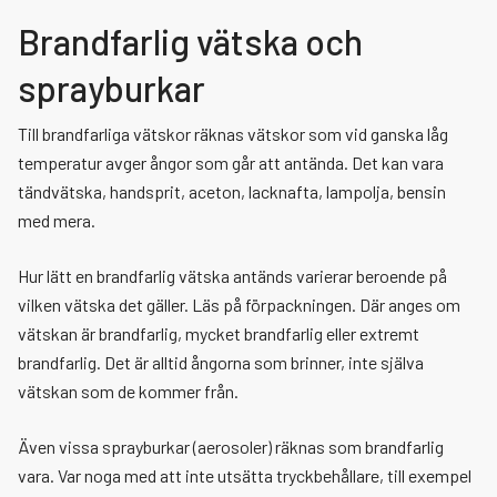
Kontakta oss
Brandfarlig vätska och
Tillfällig övernattning
Räddningstjänst under höjd beredskap
Tillsyn brandskydd
Tillsyn brandfarliga och explosiva varor
Våra brandstationer
sprayburkar
Växla me
Växla me
Samverkan
Föreståndare
Så styrs vi
Till brandfarliga vätskor räknas vätskor som vid ganska låg
Växla me
Jobba hos oss
Anslagstavla
Räddningsregion Västra Götaland
Styrdokument
temperatur avger ångor som går att antända. Det kan vara
tändvätska, handsprit, aceton, lacknafta, lampolja, bensin
med mera.
Växla me
Press och information
Årsredovisning
Brandman heltid
Hur lätt en brandfarlig vätska antänds varierar beroende på
Nyheter
Brandman deltid
Grafisk profil
vilken vätska det gäller. Läs på förpackningen. Där anges om
vätskan är brandfarlig, mycket brandfarlig eller extremt
Blanketter
Brandingenjör och brandinspektör
brandfarlig. Det är alltid ångorna som brinner, inte själva
vätskan som de kommer från.
Taxor och avgifter
Praktik
Även vissa sprayburkar (aerosoler) räknas som brandfarlig
vara. Var noga med att inte utsätta tryckbehållare, till exempel
Personuppgifter, GDPR