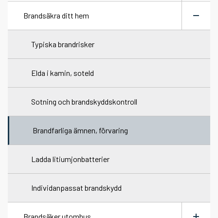
meny
Brandsäkra ditt hem
Vid brand
Växla
meny
Vid trafikolycka
Typiska brandrisker
Vid drunkning
Elda i kamin, soteld
Vid hjärtstopp
Sotning och brandskyddskontroll
Efter en olycka
Brandfarliga ämnen, förvaring
Ladda litiumjonbatterier
Individanpassat brandskydd
Brandsäker utomhus