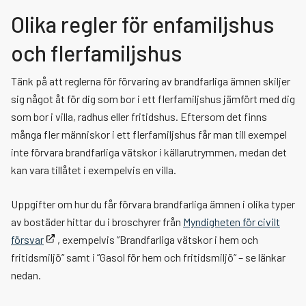
Växla me
Krisberedskap
Skärpt eldningsförbud
Olika regler för enfamiljshus
Viktigt meddelande till allmänheten
Fyrverkerier
Extremväder och naturolyckor
och flerfamiljshus
Tänk på att reglerna för förvaring av brandfarliga ämnen skiljer
Farlig verksamhet, Seveso
Översvämning
sig något åt för dig som bor i ett flerfamiljshus jämfört med dig
som bor i villa, radhus eller fritidshus. Eftersom det finns
Företag & Verksamhet
Växla me
många fler människor i ett flerfamiljshus får man till exempel
inte förvara brandfarliga vätskor i källarutrymmen, medan det
Utbildning
Växla me
Växla me
Automatiskt brandlarm
kan vara tillåtet i exempelvis en villa.
Om oss
Växla me
Växla me
Uppgifter om hur du får förvara brandfarliga ämnen i olika typer
Brandskydd i lokaler och byggnader
Våra utbildningar
Anpassning till 4G och 5G
av bostäder hittar du i broschyrer från
Myndigheten för civilt
försvar
, exempelvis ”Brandfarliga vätskor i hem och
Blanketter
Växla me
Växla me
Brandfarliga och explosiva varor
Boka utbildning
Kontakta oss
Brandskydd vid ansökan om serveringstillstånd
fritidsmiljö” samt i ”Gasol för hem och fritidsmiljö” – se länkar
nedan.
Anslagstavla
Växla me
Farlig verksamhet, Seveso
Vår verksamhet
Systematiskt brandskyddsarbete
Tillstånd brandfarliga och explosiva varor
Skicka faktura