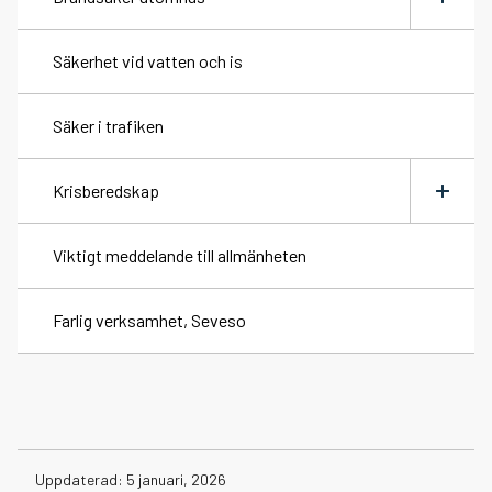
Växla
meny
Säkerhet vid vatten och is
Brandriskprognos
Säker i trafiken
Eldningsförbud
Krisberedskap
Skärpt eldningsförbud
Växla
meny
Viktigt meddelande till allmänheten
Fyrverkerier
Extremväder och naturolyckor
Farlig verksamhet, Seveso
Översvämning
Datum
Uppdaterad:
5 januari, 2026