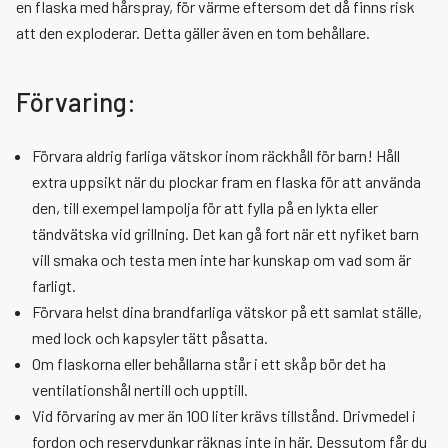
en flaska med hårspray, för värme eftersom det då finns risk
att den exploderar. Detta gäller även en tom behållare.
Tillgänglighetsredogörelse rtjfyrbodal.se
Förvaring:
Visselblåsartjänst
Förvara aldrig farliga vätskor inom räckhåll för barn! Håll
extra uppsikt när du plockar fram en flaska för att använda
den, till exempel lampolja för att fylla på en lykta eller
tändvätska vid grillning. Det kan gå fort när ett nyfiket barn
vill smaka och testa men inte har kunskap om vad som är
farligt.
Förvara helst dina brandfarliga vätskor på ett samlat ställe,
med lock och kapsyler tätt påsatta.
Om flaskorna eller behållarna står i ett skåp bör det ha
ventilationshål nertill och upptill.
Vid förvaring av mer än 100 liter krävs tillstånd. Drivmedel i
fordon och reservdunkar räknas inte in här. Dessutom får du