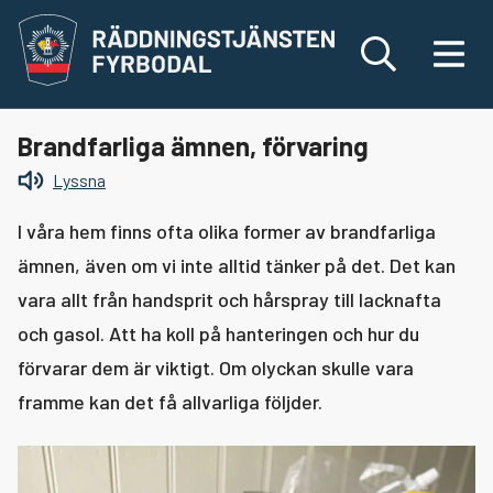
Räddningstjänsten Fyrbodal
Sök
Meny
Sök
Brandfarliga ämnen, förvaring
Språk & hjälpmedel
Sök
efter:
Lyssna
Din säkerhet
Växla me
I våra hem finns ofta olika former av brandfarliga
ämnen, även om vi inte alltid tänker på det. Det kan
Växla me
Vid olyckor
vara allt från handsprit och hårspray till lacknafta
och gasol. Att ha koll på hanteringen och hur du
Växla me
Brandsäkra ditt hem
Vid brand
förvarar dem är viktigt. Om olyckan skulle vara
framme kan det få allvarliga följder.
Vid trafikolycka
Typiska brandrisker
Vid drunkning
Elda i kamin, soteld