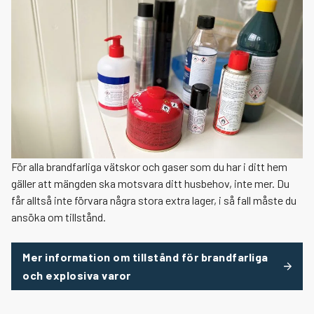
Vid hjärtstopp
Sotning och brandskyddskontroll
Efter en olycka
Brandfarliga ämnen, förvaring
Ladda litiumjonbatterier
Individanpassat brandskydd
För alla brandfarliga vätskor och gaser som du har i ditt hem
gäller att mängden ska motsvara ditt husbehov, inte mer. Du
Växla me
Brandsäker utomhus
får alltså inte förvara några stora extra lager, i så fall måste du
ansöka om tillstånd.
Säkerhet vid vatten och is
Brandriskprognos
Mer information om tillstånd för brandfarliga
och explosiva varor
Säker i trafiken
Eldningsförbud