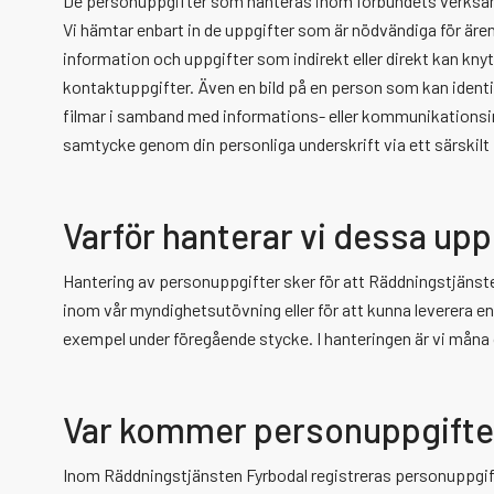
De personuppgifter som hanteras inom förbundets verksam
Vi hämtar enbart in de uppgifter som är nödvändiga för äre
information och uppgifter som indirekt eller direkt kan kn
kontaktuppgifter. Även en bild på en person som kan identifie
filmar i samband med informations- eller kommunikationsins
samtycke genom din personliga underskrift via ett särskilt 
Varför hanterar vi dessa upp
Hantering av personuppgifter sker för att Räddningstjänst
inom vår myndighetsutövning eller för att kunna leverera e
exempel under föregående stycke. I hanteringen är vi måna o
Var kommer personuppgifter
Inom Räddningstjänsten Fyrbodal registreras personuppgifter