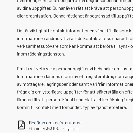
överföring eller för att begära att vi begränsar behandlingen, 
av dina uppgifter. Du har även rätt att kräva att personuppgi
eller organisation. Denna rättighet är begränsad till uppgifte
Det är viktigt att kontaktinformationen vi har till dig som k
informationen ändras vill vi att du kontaktar oss snarast för
verksamhetsutövare som kan komma att beröra tillsyns- och
inom räddningstjänsten.
Om du vill veta vilka personuppgifter vi behandlar om just dig
Informationen lämnas i form av ett registerutdrag som ang
av mottagare, lagringsperioder samt varifrån informationen
fråga dig om ytterligare uppgifter för att säkerställa en ef
lämnas till rätt person. För att underlätta eftersökning i reg
kommit i kontakt med förbundet, typ av tjänst etcetera.
Begäran om registerutdrag
Filstorlek: 343 KB.
Filtyp: pdf.