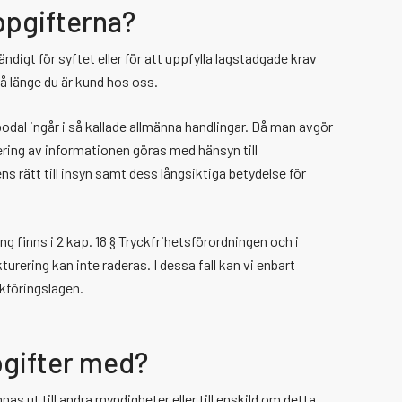
ppgifterna?
ndigt för syftet eller för att uppfylla lagstadgade krav
så länge du är kund hos oss.
al ingår i så kallade allmänna handlingar. Då man avgör
dering av informationen göras med hänsyn till
 rätt till insyn samt dess långsiktiga betydelse för
finns i 2 kap. 18 § Tryckfrihetsförordningen och i
urering kan inte raderas. I dessa fall kan vi enbart
kföringslagen.
pgifter med?
 ut till andra myndigheter eller till enskild om detta