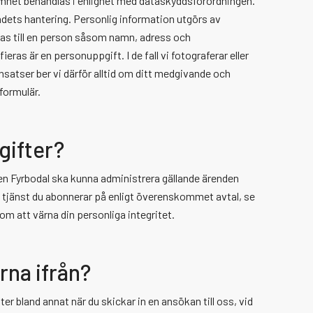
het behandlas i enlighet med dataskyddsförordningen.
ndets hantering. Personlig information utgörs av
ytas till en person såsom namn, adress och
ras är en personuppgift. I de fall vi fotograferar eller
atser ber vi därför alltid om ditt medgivande och
formulär.
gifter?
en Fyrbodal ska kunna administrera gällande ärenden
n tjänst du abonnerar på enligt överenskommet avtal, se
m att värna din personliga integritet.
na ifrån?
 bland annat när du skickar in en ansökan till oss, vid