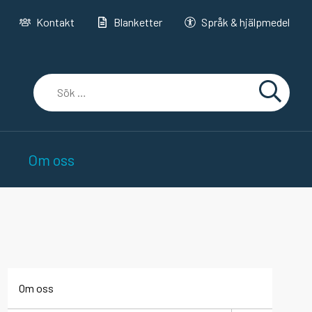
Kontakt
Blanketter
Språk & hjälpmedel
Sök
efter:
Sök
Om oss
Om oss