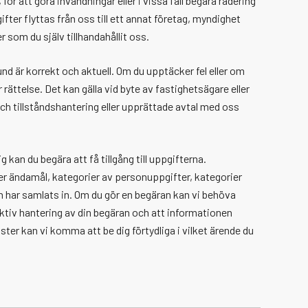
för att göra invändningar eller i vissa fall begära radering
fter flyttas från oss till ett annat företag, myndighet
r som du själv tillhandahållit oss.
und är korrekt och aktuell. Om du upptäcker fel eller om
 rättelse. Det kan gälla vid byte av fastighetsägare eller
 tillståndshantering eller upprättade avtal med oss
 kan du begära att få tillgång till uppgifterna.
er ändamål, kategorier av personuppgifter, kategorier
 har samlats in. Om du gör en begäran kan vi behöva
fektiv hantering av din begäran och att informationen
ister kan vi komma att be dig förtydliga i vilket ärende du