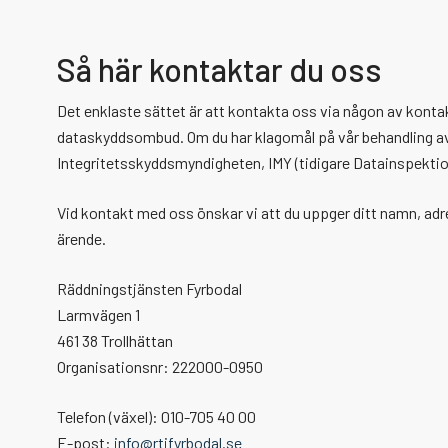
Så här kontaktar du oss
Det enklaste sättet är att kontakta oss via någon av kon
dataskyddsombud. Om du har klagomål på vår behandling av d
Integritetsskyddsmyndigheten, IMY (tidigare Datainspekti
Vid kontakt med oss önskar vi att du uppger ditt namn, a
ärende.
Räddningstjänsten Fyrbodal
Larmvägen 1
461 38 Trollhättan
Organisationsnr: 222000-0950
Telefon (växel): 010-705 40 00
E-post:
info@rtjfyrbodal.se