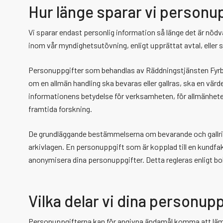
Hur länge sparar vi personu
Vi sparar endast personlig information så länge det är nödvä
inom vår myndighetsutövning, enligt upprättat avtal, eller 
Personuppgifter som behandlas av Räddningstjänsten Fyrbod
om en allmän handling ska bevaras eller gallras, ska en vär
informationens betydelse för verksamheten, för allmänhetens
framtida forskning.
De grundläggande bestämmelserna om bevarande och gallring 
arkivlagen. En personuppgift som är kopplad till en kundfakt
anonymisera dina personuppgifter. Detta regleras enligt bo
Vilka delar vi dina personup
Personuppgifterna kan för angivna ändamål komma att lämnas