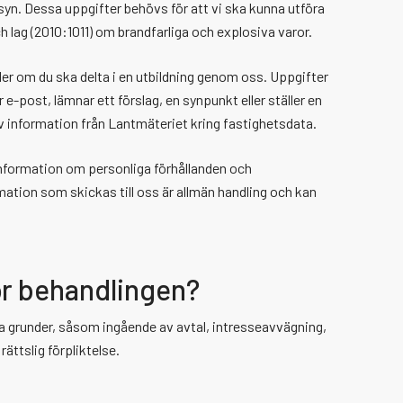
n. Dessa uppgifter behövs för att vi ska kunna utföra
 lag (2010:1011) om brandfarliga och explosiva varor.
er om du ska delta i en utbildning genom oss. Uppgifter
e-post, lämnar ett förslag, en synpunkt eller ställer en
v information från Lantmäteriet kring fastighetsdata.
information om personliga förhållanden och
mation som skickas till oss är allmän handling och kan
för behandlingen?
ga grunder, såsom ingående av avtal, intresseavvägning,
ättslig förpliktelse.