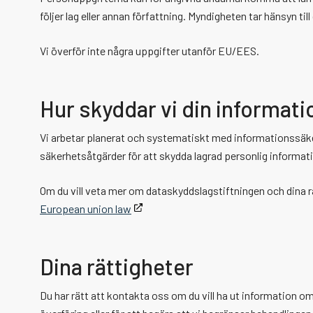
följer lag eller annan författning. Myndigheten tar hänsyn t
Vi överför inte några uppgifter utanför EU/EES.
Hur skyddar vi din informati
Vi arbetar planerat och systematiskt med informationssäk
säkerhetsåtgärder för att skydda lagrad personlig informat
Om du vill veta mer om dataskyddslagstiftningen och dina r
European union law
Dina rättigheter
Du har rätt att kontakta oss om du vill ha ut information om 