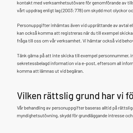
kontakt med verksamhetsutövare för genomförande av tillsy
vårt uppdrag enligt lag (2003:778) om skydd mot olyckor och
Personuppgifter inhämtas även vid upprättande av avtal ell
kan också komma att registreras när du till exempel skickar 
fråga till oss om vår verksamhet. Vi hämtar också vid beho
Tänk gärna på att inte skicka till exempel personnummer, 
sekretessbelagd information via e-post, eftersom all infor
komma att lämnas ut vid begäran.
Vilken rättslig grund har vi 
Vår behandling av personuppgifter baseras alltid på rättsli
myndighetsutövning, skydd för grundläggande intresse och r