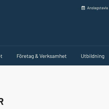
ningstjänsten Fyrbodal
Anslagstavla
et
Företag & Verksamhet
Utbildning
R