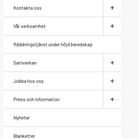
Kontakta oss
Växla
meny
Vår verksamhet
Skicka faktura
Växla
meny
Räddningstjänst under höjd beredskap
Våra brandstationer
Samverkan
Så styrs vi
Växla
Växla
meny
meny
Jobba hos oss
Anslagstavla
Räddningsregion Västra Götaland
Styrdokument
Växla
meny
Press och information
Årsredovisning
Brandman heltid
Växla
meny
Nyheter
Brandman deltid
Grafisk profil
Blanketter
Brandingenjör och brandinspektör